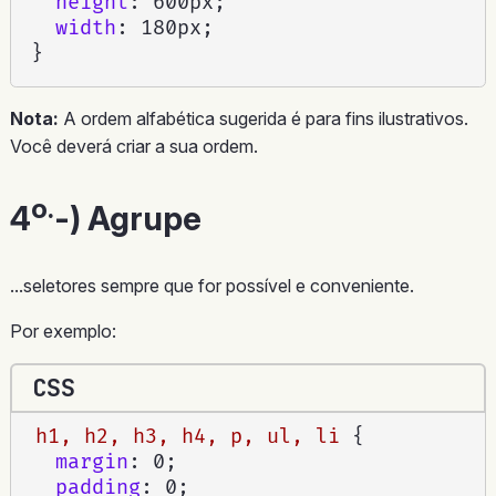
height
:
 600px
;
width
:
 180px
;
}
Nota:
A ordem alfabética sugerida é para fins ilustrativos.
Você deverá criar a sua ordem.
o.
4
-) Agrupe
...seletores sempre que for possível e conveniente.
Por exemplo:
CSS
h1, h2, h3, h4, p, ul, li
{
margin
:
 0
;
padding
:
 0
;