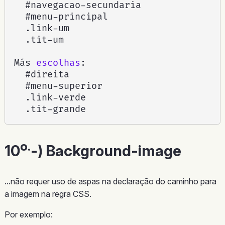
  #navegacao-secundaria

  #menu-principal

  .link-um

  .tit-um

Más 
escolhas
:
  #direita

  #menu-superior

  .link-verde

  .tit-grande
o.
10
-) Background-image
...não requer uso de aspas na declaração do caminho para
a imagem na regra CSS.
Por exemplo: