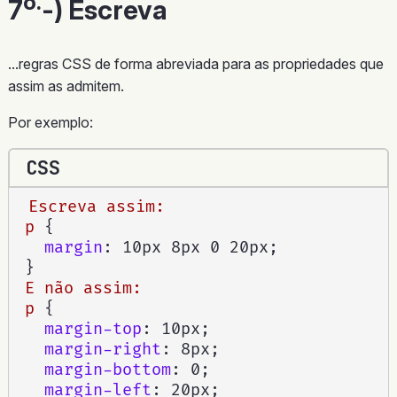
o.
7
-) Escreva
...regras CSS de forma abreviada para as propriedades que
assim as admitem.
Por exemplo:
CSS
Escreva assim:

p
{
margin
:
 10px 8px 0 20px
;
}
E não assim:

p
{
margin-top
:
 10px
;
margin-right
:
 8px
;
margin-bottom
:
 0
;
margin-left
:
 20px
;