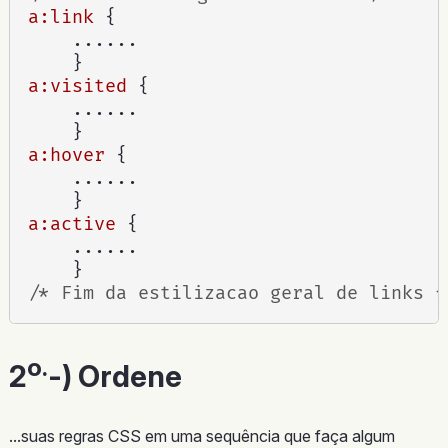
a:link
{
	......

}
a:visited
{
	......

}
a:hover
{
	......

}
a:active
{
	......

}
/* Fim da estilizacao geral de links *
o.
2
-) Ordene
...suas regras CSS em uma sequência que faça algum