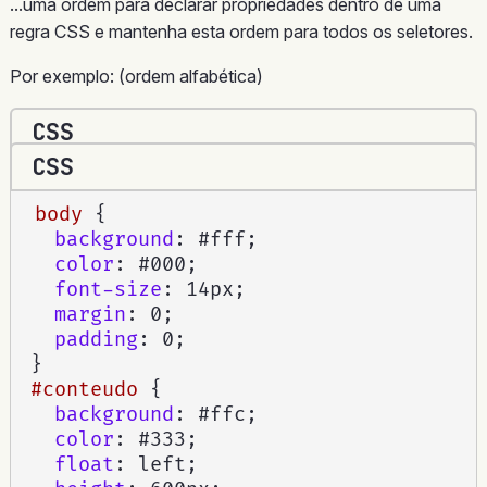
...uma ordem para declarar propriedades dentro de uma
regra CSS e mantenha esta ordem para todos os seletores.
Por exemplo: (ordem alfabética)
CSS
CSS
body
{
background
:
 #fff
;
color
:
 #000
;
font-size
:
 14px
;
margin
:
 0
;
padding
:
 0
;
}
#conteudo
{
background
:
 #ffc
;
color
:
 #333
;
float
:
 left
;