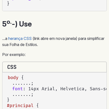
}
o.
5
-) Use
...a
herança CSS
(link abre em nova janela) para simplificar
sua Folha de Estilos.
Por exemplo:
CSS
body
{
  .......
;
font
:
 14px Arial, Helvetica, Sans-se
  .......
;
}
#principal
{