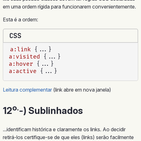
em uma ordem rígida para funcionarem convenientemente.
Esta é a ordem:
CSS
a:link
{
...
}
a:visited
{
...
}
a:hover
{
...
}
a:active
{
...
}
Leitura complementar
(link abre em nova janela)
o.
12
-) Sublinhados
...identificam histórica e claramente os links. Ao decidir
retirá-los certifique-se de que eles (links) serão facilmente