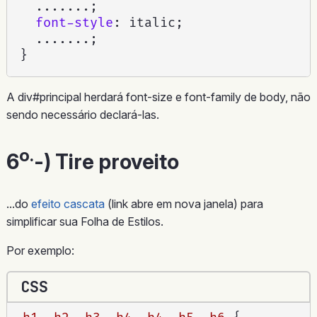
  .......
;
font-style
:
 italic
;
  .......
;
}
A div#principal herdará font-size e font-family de body, não
sendo necessário declará-las.
o.
6
-) Tire proveito
...do
efeito cascata
(link abre em nova janela) para
simplificar sua Folha de Estilos.
Por exemplo:
CSS