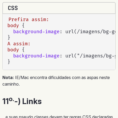
CSS
Prefira assim:

body
{
background-image
:
url(/imagens/bg-ge
}
A assim:

body
{
background-image
:
url("/imagens/bg-g
}
Nota:
IE/Mac encontra dificuldades com as aspas neste
caminho.
o.
11
-) Links
...e suas pseudo classes devem ter regras CSS declaradas