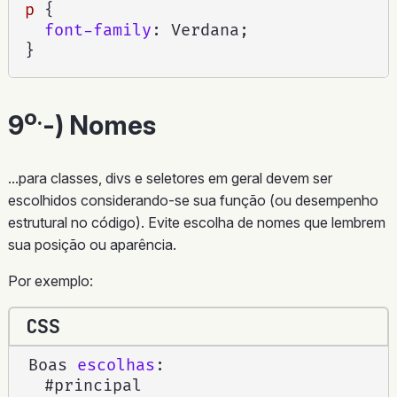
p
{
font-family
:
 Verdana
;
}
o.
9
-) Nomes
...para classes, divs e seletores em geral devem ser
escolhidos considerando-se sua função (ou desempenho
estrutural no código). Evite escolha de nomes que lembrem
sua posição ou aparência.
Por exemplo:
CSS
Boas 
escolhas
:
  #principal
