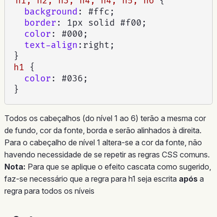
h1, h2, h3, h4, h4, h5, h6
{
background
:
 #ffc
;
border
:
 1px solid #f00
;
color
:
 #000
;
text-align
:
right
;
}
h1
{
color
:
 #036
;
}
Todos os cabeçalhos (do nível 1 ao 6) terão a mesma cor
de fundo, cor da fonte, borda e serão alinhados à direita.
Para o cabeçalho de nível 1 altera-se a cor da fonte, não
havendo necessidade de se repetir as regras CSS comuns.
Nota:
Para que se aplique o efeito cascata como sugerido,
faz-se necessário que a regra para h1 seja escrita
após
a
regra para todos os níveis