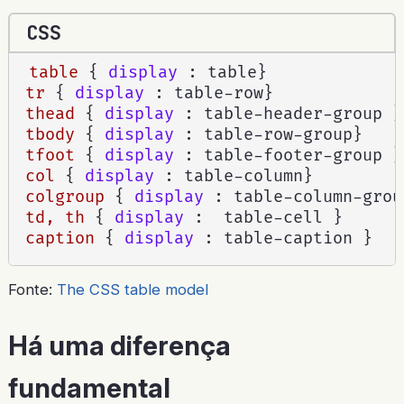
CSS
table
{
display
:
 table
}
tr
{
display
:
 table-row
}
thead
{
display
:
 table-header-group 
}
tbody
{
display
:
 table-row-group
}
tfoot
{
display
:
 table-footer-group 
}
col
{
display
:
 table-column
}
colgroup
{
display
:
 table-column-grou
td, th
{
display
:
  table-cell 
}
caption
{
display
:
 table-caption 
}
Fonte:
The CSS table model
Há uma diferença
fundamental