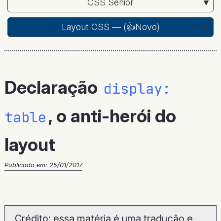
CSS Sênior
Layout CSS — (
👍Novo
)
Declaração
display:
, o anti-herói do
table
layout
Publicado em:
25/01/2017
Crédito: essa matéria é uma tradução e