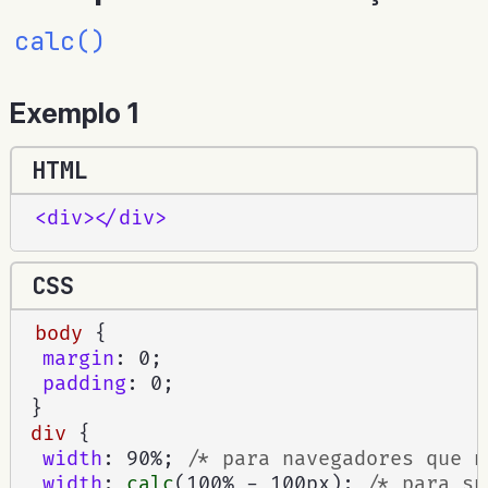
calc()
Exemplo 1
HTML
<
div
>
</
div
>
CSS
body
{
margin
:
 0
;
padding
:
 0
;
}
div
{
width
:
 90%
;
/* para navegadores que n
width
:
calc
(
100% - 100px
)
;
/* para su