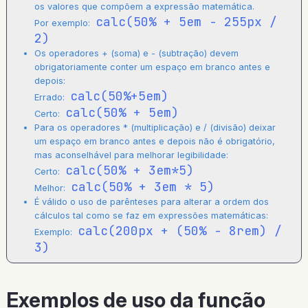
os valores que compõem a expressão matemática.
calc(50% + 5em - 255px /
Por exemplo:
2)
Os operadores + (soma) e - (subtração) devem
obrigatoriamente conter um espaço em branco antes e
depois:
calc(50%+5em)
Errado:
calc(50% + 5em)
Certo:
Para os operadores * (multiplicação) e / (divisão) deixar
um espaço em branco antes e depois não é obrigatório,
mas aconselhável para melhorar legibilidade:
calc(50% + 3em*5)
Certo:
calc(50% + 3em * 5)
Melhor:
É válido o uso de parênteses para alterar a ordem dos
cálculos tal como se faz em expressões matemáticas:
calc(200px + (50% - 8rem) /
Exemplo:
3)
Exemplos de uso da função