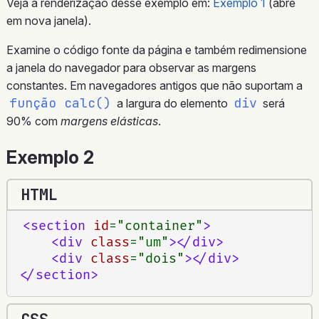
Veja a renderização desse exemplo em:
Exemplo 1
(abre
em nova janela).
Examine o código fonte da página e também redimensione
a janela do navegador para observar as margens
constantes. Em navegadores antigos que não suportam a
função calc()
div
a largura do elemento
será
90% com
margens elásticas
.
Exemplo 2
HTML
<
section
id
=
"
container
"
>
<
div
class
=
"
um
"
>
</
div
>
<
div
class
=
"
dois
"
>
</
div
>
</
section
>