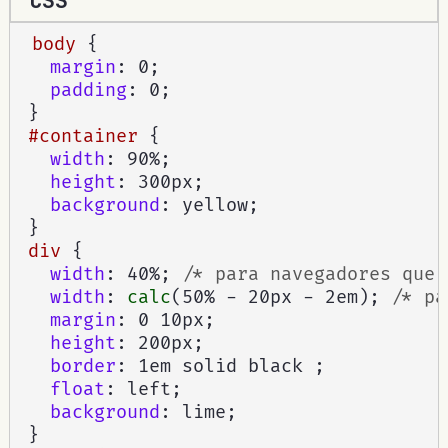
CSS
body
{
margin
:
 0
;
padding
:
 0
;
}
#container
{
width
:
 90%
;
height
:
 300px
;
background
:
 yellow
;
}
div
{
width
:
 40%
;
/* para navegadores que 
width
:
calc
(
50% - 20px - 2em
)
;
/* pa
margin
:
 0 10px
;
height
:
 200px
;
border
:
 1em solid black 
;
float
:
 left
;
background
:
 lime
;
}