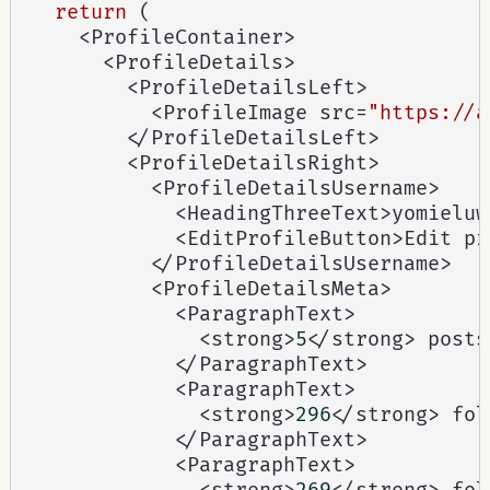
return
(
<
ProfileContainer
>
<
ProfileDetails
>
<
ProfileDetailsLeft
>
<
ProfileImage src
=
"https://a
<
/
ProfileDetailsLeft
>
<
ProfileDetailsRight
>
<
ProfileDetailsUsername
>
<
HeadingThreeText
>
yomieluw
<
EditProfileButton
>
Edit pr
<
/
ProfileDetailsUsername
>
<
ProfileDetailsMeta
>
<
ParagraphText
>
<
strong
>
5
<
/
strong
>
 posts

<
/
ParagraphText
>
<
ParagraphText
>
<
strong
>
296
<
/
strong
>
 fol
<
/
ParagraphText
>
<
ParagraphText
>