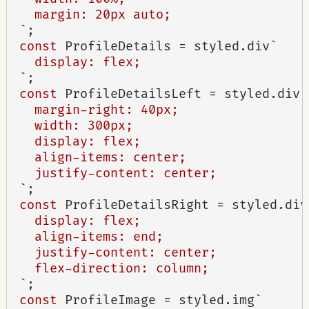
  margin: 20px auto;

`
;
const
 ProfileDetails 
=
 styled
.
div
`

  display: flex;

`
;
const
 ProfileDetailsLeft 
=
 styled
.
div
`

  margin-right: 40px;

  width: 300px;

  display: flex;

  align-items: center;

  justify-content: center;

`
;
const
 ProfileDetailsRight 
=
 styled
.
div
  display: flex;

  align-items: end;

  justify-content: center;

  flex-direction: column;

`
;
const
 ProfileImage 
=
 styled
.
img
`
