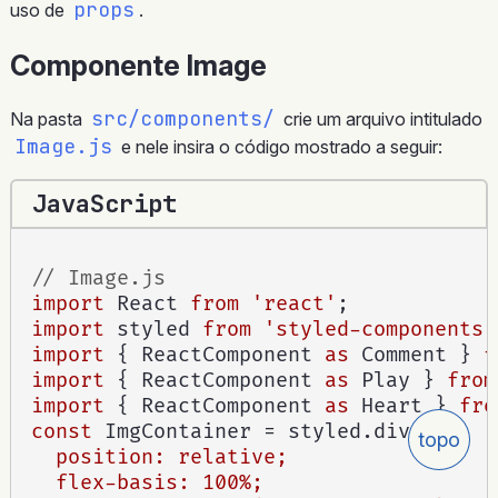
props
uso de
.
Componente Image
src/components/
Na pasta
crie um arquivo intitulado
Image.js
e nele insira o código mostrado a seguir:
JavaScript
// Image.js
import
 React 
from
'react'
;
import
 styled 
from
'styled-components'
import
{
 ReactComponent 
as
 Comment 
}
f
import
{
 ReactComponent 
as
 Play 
}
from
import
{
 ReactComponent 
as
 Heart 
}
fro
const
 ImgContainer 
=
 styled
.
div
`

topo
  position: relative;

  flex-basis: 100%;
