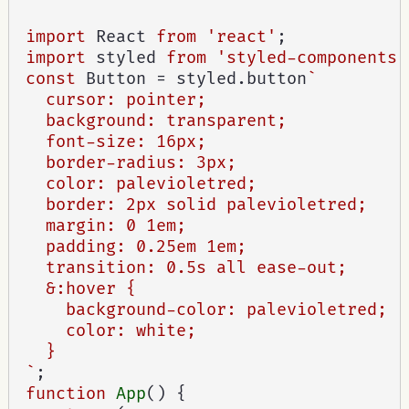
import
 React 
from
'react'
;
import
 styled 
from
'styled-components'
const
 Button 
=
 styled
.
button
`

  cursor: pointer;

  background: transparent;

  font-size: 16px;

  border-radius: 3px;

  color: palevioletred;

  border: 2px solid palevioletred;

  margin: 0 1em;

  padding: 0.25em 1em;

  transition: 0.5s all ease-out;

  &:hover {

    background-color: palevioletred;

    color: white;

  }

`
;
function
App
(
)
{