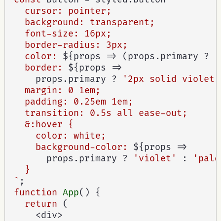
  cursor: pointer;

  background: transparent;

  font-size: 16px;

  border-radius: 3px;

  color: 
${
props 
=>
(
props
.
primary 
?
'
  border: 
${
props 
=>
    props
.
primary 
?
'2px solid violet'
  margin: 0 1em;

  padding: 0.25em 1em;

  transition: 0.5s all ease-out;

  &:hover {

    color: white;

    background-color: 
${
props 
=>
      props
.
primary 
?
'violet'
:
'pale
  }

`
;
function
App
(
)
{
return
(
<
div
>