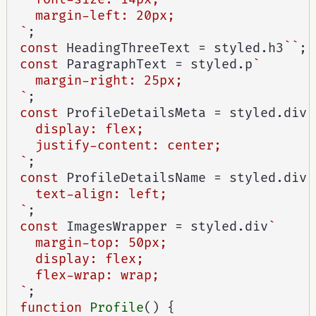
  margin-left: 20px;

`
;
const
 HeadingThreeText 
=
 styled
.
h3
``
;
const
 ParagraphText 
=
 styled
.
p
`

  margin-right: 25px;

`
;
const
 ProfileDetailsMeta 
=
 styled
.
div
`

  display: flex;

  justify-content: center;

`
;
const
 ProfileDetailsName 
=
 styled
.
div
`

  text-align: left;

`
;
const
 ImagesWrapper 
=
 styled
.
div
`

  margin-top: 50px;

  display: flex;

  flex-wrap: wrap;

`
;
function
Profile
(
)
{