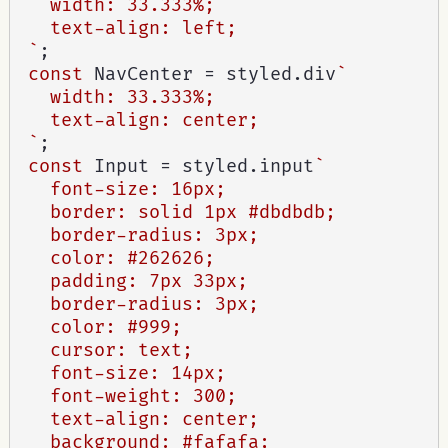
  width: 33.333%;

  text-align: left;

`
;
const
 NavCenter 
=
 styled
.
div
`

  width: 33.333%;

  text-align: center;

`
;
const
 Input 
=
 styled
.
input
`

  font-size: 16px;

  border: solid 1px #dbdbdb;

  border-radius: 3px;

  color: #262626;

  padding: 7px 33px;

  border-radius: 3px;

  color: #999;

  cursor: text;

  font-size: 14px;

  font-weight: 300;

  text-align: center;

  background: #fafafa;
