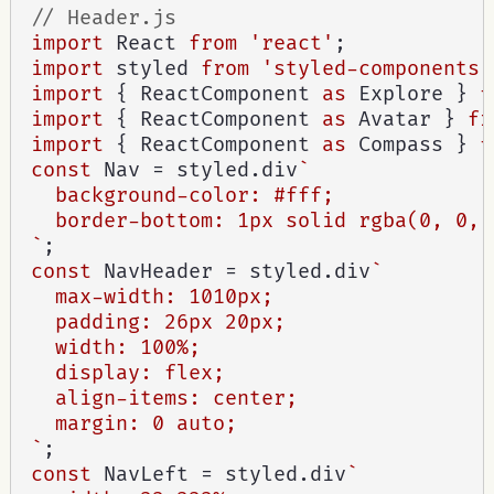
// Header.js
import
 React 
from
'react'
;
import
 styled 
from
'styled-components'
import
{
 ReactComponent 
as
 Explore 
}
f
import
{
 ReactComponent 
as
 Avatar 
}
fr
import
{
 ReactComponent 
as
 Compass 
}
f
const
 Nav 
=
 styled
.
div
`

  background-color: #fff;

  border-bottom: 1px solid rgba(0, 0, 
`
;
const
 NavHeader 
=
 styled
.
div
`

  max-width: 1010px;

  padding: 26px 20px;

  width: 100%;

  display: flex;

  align-items: center;

  margin: 0 auto;

`
;
const
 NavLeft 
=
 styled
.
div
`
