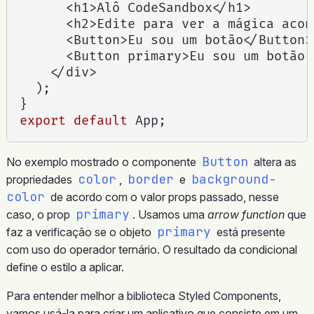
<
h1
>
Alô CodeSandbox
<
/
h1
>
<
h2
>
Edite para ver a mágica acon
<
Button
>
Eu sou um botão
<
/
Button
>
<
Button primary
>
Eu sou um botão 
<
/
div
>
)
;
}
export
default
 App
;
Button
No exemplo mostrado o componente
altera as
color
border
background-
propriedades
,
e
color
de acordo com o valor props passado, nesse
primary
caso, o prop
. Usamos uma
arrow function
que
primary
faz a verificação se o objeto
está presente
com uso do operador ternário. O resultado da condicional
define o estilo a aplicar.
Para entender melhor a biblioteca Styled Components,
vamos usá-la para criar um aplicativo que consiste em um