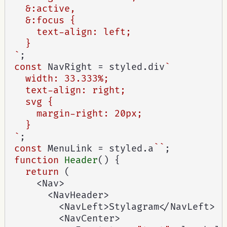
  &:active,

  &:focus {

    text-align: left;

  }

`
;
const
 NavRight 
=
 styled
.
div
`

  width: 33.333%;

  text-align: right;

  svg {

    margin-right: 20px;

  }

`
;
const
 MenuLink 
=
 styled
.
a
``
;
function
Header
(
)
{
return
(
<
Nav
>
<
NavHeader
>
<
NavLeft
>
Stylagram
<
/
NavLeft
>
<
NavCenter
>