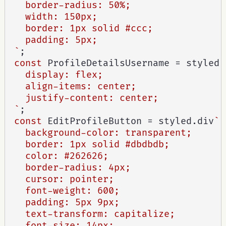
  border-radius: 50%;

  width: 150px;

  border: 1px solid #ccc;

  padding: 5px;

`
;
const
 ProfileDetailsUsername 
=
 styled
.
  display: flex;

  align-items: center;

  justify-content: center;

`
;
const
 EditProfileButton 
=
 styled
.
div
`

  background-color: transparent;

  border: 1px solid #dbdbdb;

  color: #262626;

  border-radius: 4px;

  cursor: pointer;

  font-weight: 600;

  padding: 5px 9px;

  text-transform: capitalize;

  font-size: 14px;
