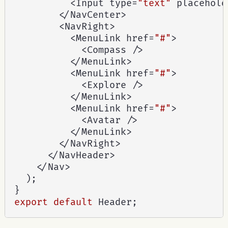
<
Input type
=
"text"
 placehold
<
/
NavCenter
>
<
NavRight
>
<
MenuLink href
=
"#"
>
<
Compass 
/
>
<
/
MenuLink
>
<
MenuLink href
=
"#"
>
<
Explore 
/
>
<
/
MenuLink
>
<
MenuLink href
=
"#"
>
<
Avatar 
/
>
<
/
MenuLink
>
<
/
NavRight
>
<
/
NavHeader
>
<
/
Nav
>
)
;
}
export
default
 Header
;