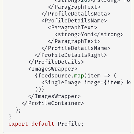
<
strong
>
269
<
/
strong
>
 fol
<
/
ParagraphText
>
<
/
ProfileDetailsMeta
>
<
ProfileDetailsName
>
<
ParagraphText
>
<
strong
>
Yomi
<
/
strong
>
<
/
ParagraphText
>
<
/
ProfileDetailsName
>
<
/
ProfileDetailsRight
>
<
/
ProfileDetails
>
<
ImagesWrapper
>
{
feedsource
.
map
(
item 
=>
(
<
SingleImage image
=
{
item
}
 ke
)
)
}
<
/
ImagesWrapper
>
<
/
ProfileContainer
>
)
;
}
export
default
 Profile
;