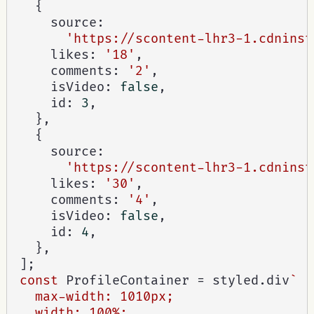
{
    source
:
'https://scontent-lhr3-1.cdninst
    likes
:
'18'
,
    comments
:
'2'
,
    isVideo
:
false
,
    id
:
3
,
}
,
{
    source
:
'https://scontent-lhr3-1.cdninst
    likes
:
'30'
,
    comments
:
'4'
,
    isVideo
:
false
,
    id
:
4
,
}
,
]
;
const
 ProfileContainer 
=
 styled
.
div
`

  max-width: 1010px;

  width: 100%;
