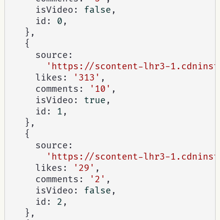
    isVideo
:
false
,
    id
:
0
,
}
,
{
    source
:
'https://scontent-lhr3-1.cdninst
    likes
:
'313'
,
    comments
:
'10'
,
    isVideo
:
true
,
    id
:
1
,
}
,
{
    source
:
'https://scontent-lhr3-1.cdninst
    likes
:
'29'
,
    comments
:
'2'
,
    isVideo
:
false
,
    id
:
2
,
}
,