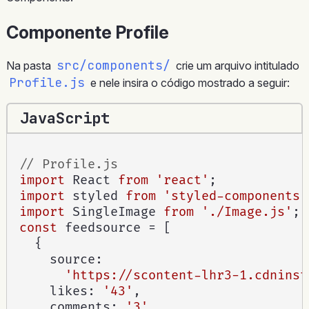
Componente Profile
src/components/
Na pasta
crie um arquivo intitulado
Profile.js
e nele insira o código mostrado a seguir:
JavaScript
// Profile.js
import
 React 
from
'react'
;
import
 styled 
from
'styled-components'
import
 SingleImage 
from
'./Image.js'
;
const
 feedsource 
=
[
{
    source
:
'https://scontent-lhr3-1.cdninst
    likes
:
'43'
,
    comments
:
'3'
,