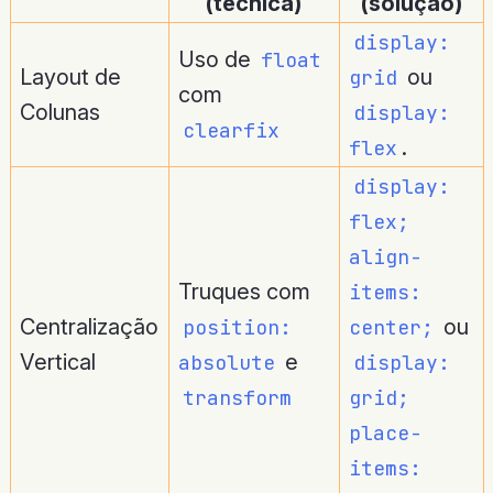
(técnica)
(solução)
display:
Uso de
float
Layout de
ou
grid
com
Colunas
display:
clearfix
.
flex
display:
flex;
align-
Truques com
items:
Centralização
ou
position:
center;
Vertical
e
absolute
display:
transform
grid;
place-
items: