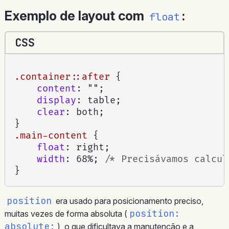
Exemplo de layout com
:
float
CSS
.container::after
{
content
:
""
;
display
:
 table
;
clear
:
 both
;
}
.main-content
{
float
:
 right
;
width
:
 68%
;
/* Precisávamos calcul
}
position
era usado para posicionamento preciso,
position:
muitas vezes de forma absoluta (
absolute;
), o que dificultava a manutenção e a