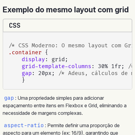
Exemplo do mesmo layout com grid
CSS
/* CSS Moderno: O mesmo layout com Gri
.container
{
display
:
 grid
;
grid-template-columns
:
 30% 1fr
;
/*
gap
:
 20px
;
/* Adeus, cálculos de m
}
gap
: Uma propriedade simples para adicionar
espaçamento entre itens em Flexbox e Grid, eliminando a
necessidade de margens complexas.
aspect-ratio
: Permite definir uma proporção de
aspecto para um elemento (ex: 16/9), garantindo que